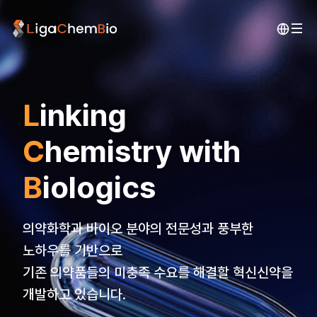
메
인
으
로
이
L
inking
동
C
hemistry
with
B
iologics
의약화학과 바이오 분야의 전문성과 풍부한
노하우를 기반으로
기존 의약품들의 미충족 수요를 해결할 혁신신약을
개발하고 있습니다.